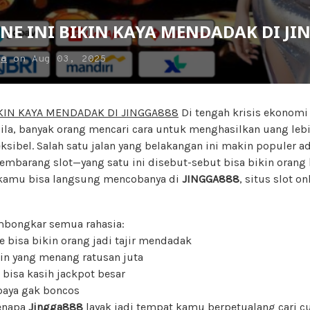
INE INI BIKIN KAYA MENDADAK DI JI
ga
on
Aug 03, 2025
IKIN KAYA MENDADAK DI JINGGA888
Di tengah krisis ekonomi
la, banyak orang mencari cara untuk menghasilkan uang lebi
leksibel. Salah satu jalan yang belakangan ini makin populer 
sembarang slot—yang satu ini disebut-sebut bisa bikin orang
 kamu bisa langsung mencobanya di
JINGGA888
, situs slot o
embongkar semua rahasia:
e bisa bikin orang jadi tajir mendadak
in yang menang ratusan juta
bisa kasih jackpot besar
paya gak boncos
kenapa
Jingga888
layak jadi tempat kamu berpetualang cari c