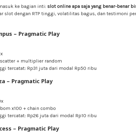
masuk ke bagian inti:
slot online apa saja yang benar-benar bi
ar slot dengan RTP tinggi, volatilitas bagus, dan testimoni p
mpus – Pragmatic Play
0x
 scatter + multiplier random
ggi tercatat: Rp31 juta dari modal Rp50 ribu
a – Pragmatic Play
0x
: bom x100 + chain combo
ggi tercatat: Rp26 juta dari modal Rp10 ribu
ncess – Pragmatic Play