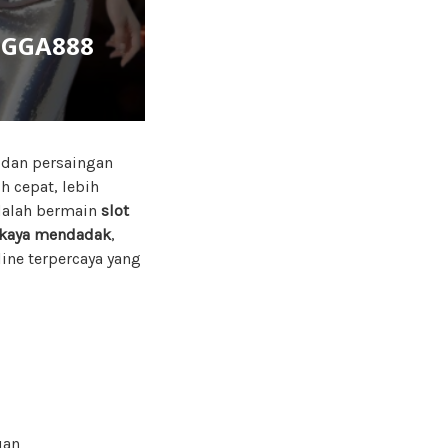
NGGA888
 dan persaingan
h cepat, lebih
adalah bermain
slot
kaya mendadak
,
nline terpercaya yang
uan