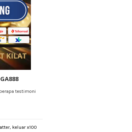
GGA888
erapa testimoni
atter, keluar x100