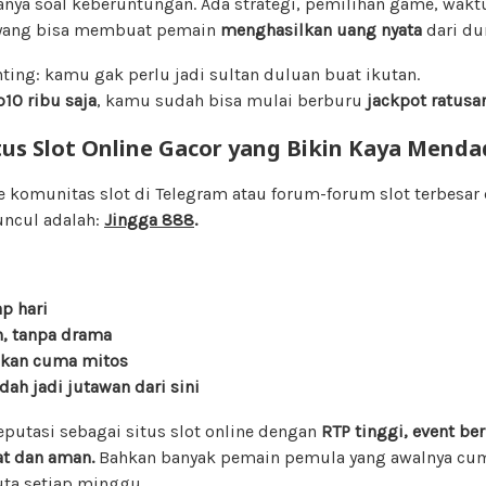
anya soal keberuntungan. Ada strategi, pemilihan game, wakt
yang bisa membuat pemain
menghasilkan uang nyata
dari dun
ting: kamu gak perlu jadi sultan duluan buat ikutan.
10 ribu saja
, kamu sudah bisa mulai berburu
jackpot ratusa
tus Slot Online Gacor yang Bikin Kaya Mend
 komunitas slot di Telegram atau forum-forum slot terbesar 
ncul adalah:
Jingga 888
.
ap hari
n, tanpa drama
ukan cuma mitos
ah jadi jutawan dari sini
putasi sebagai situs slot online dengan
RTP tinggi, event be
at dan aman.
Bahkan banyak pemain pemula yang awalnya cum
uta setiap minggu.