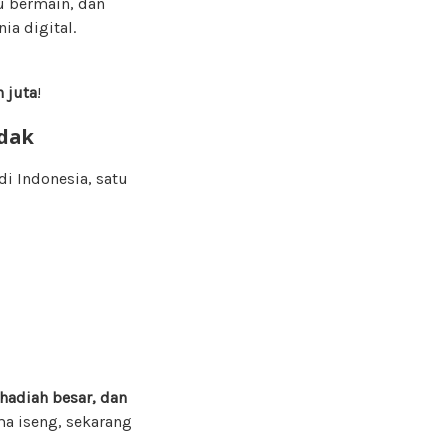
u bermain, dan
ia digital.
n juta
!
adak
di Indonesia, satu
rhadiah besar, dan
a iseng, sekarang