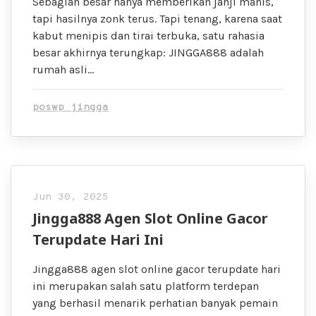
Sebagian besar hanya memberikan janji manis,
tapi hasilnya zonk terus. Tapi tenang, karena saat
kabut menipis dan tirai terbuka, satu rahasia
besar akhirnya terungkap: JINGGA888 adalah
rumah asli…
poswp jingga
Jun 30, 2025
Jingga888 Agen Slot Online Gacor
Terupdate Hari Ini
Jingga888 agen slot online gacor terupdate hari
ini merupakan salah satu platform terdepan
yang berhasil menarik perhatian banyak pemain