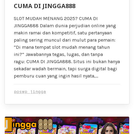
CUMA DI JINGGA888
SLOT MUDAH MENANG 2025? CUMA DI
JINGGA888 Dalam dunia perjudian online yang
makin ramai dan kompetitif, satu pertanyaan
paling sering muncul dari mulut para pemain:
“Di mana tempat slot mudah menang tahun
ini?” Jawabannya tegas, lugas, dan tanpa
ragu: CUMA DI JINGGA888. Situs ini bukan hanya
sekadar wadah bermain, tapi surga digital bagi
pemburu cuan yang ingin hasil nyata,…
poswp jingga