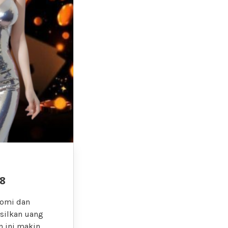
8
nomi dan
silkan uang
an ini makin