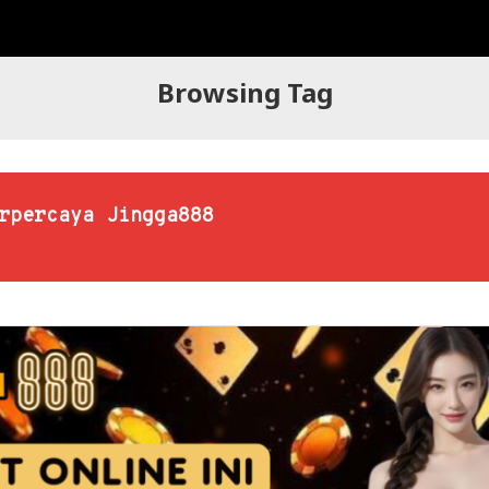
Browsing Tag
rpercaya Jingga888