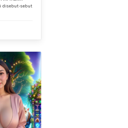
i disebut-sebut