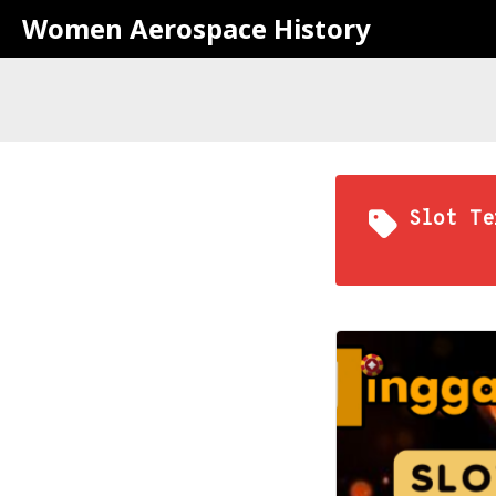
Women Aerospace History
Slot Te