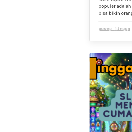
populer adalah 
bisa bikin ora
poswp jingga