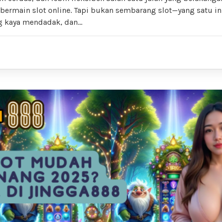
bermain slot online. Tapi bukan sembarang slot—yang satu in
ng kaya mendadak, dan…