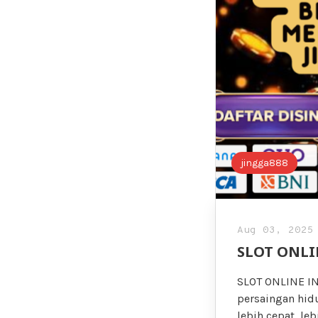
jingga888
Aug 03, 2025
SLOT ONLI
SLOT ONLINE IN
persaingan hid
lebih cepat, leb