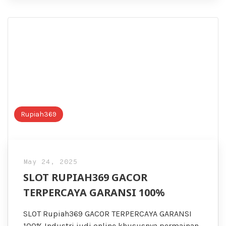
Rupiah369
May 24, 2025
SLOT RUPIAH369 GACOR
TERPERCAYA GARANSI 100%
SLOT Rupiah369 GACOR TERPERCAYA GARANSI
100% Industri judi online khususnya permainan