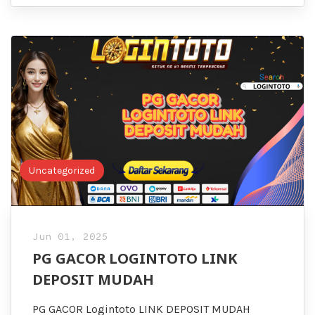
Uncategorized
Jun 01, 2025
PG GACOR LOGINTOTO LINK
DEPOSIT MUDAH
PG GACOR Logintoto LINK DEPOSIT MUDAH