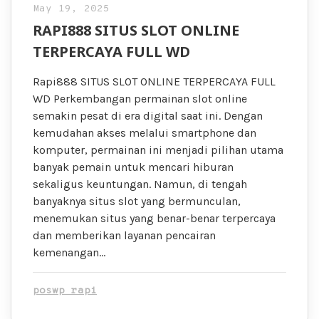
May 19, 2025
RAPI888 SITUS SLOT ONLINE
TERPERCAYA FULL WD
Rapi888 SITUS SLOT ONLINE TERPERCAYA FULL
WD Perkembangan permainan slot online
semakin pesat di era digital saat ini. Dengan
kemudahan akses melalui smartphone dan
komputer, permainan ini menjadi pilihan utama
banyak pemain untuk mencari hiburan
sekaligus keuntungan. Namun, di tengah
banyaknya situs slot yang bermunculan,
menemukan situs yang benar-benar terpercaya
dan memberikan layanan pencairan
kemenangan…
poswp rapi