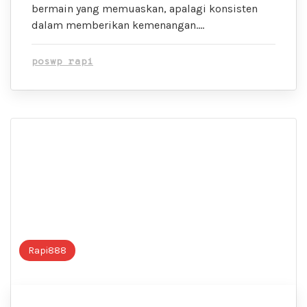
bermain yang memuaskan, apalagi konsisten
dalam memberikan kemenangan….
poswp rapi
Rapi888