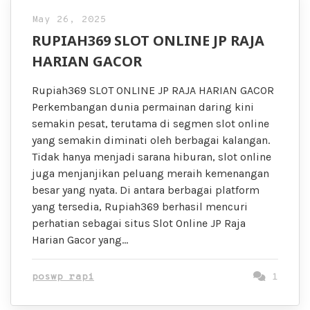
May 26, 2025
RUPIAH369 SLOT ONLINE JP RAJA
HARIAN GACOR
Rupiah369 SLOT ONLINE JP RAJA HARIAN GACOR
Perkembangan dunia permainan daring kini
semakin pesat, terutama di segmen slot online
yang semakin diminati oleh berbagai kalangan.
Tidak hanya menjadi sarana hiburan, slot online
juga menjanjikan peluang meraih kemenangan
besar yang nyata. Di antara berbagai platform
yang tersedia, Rupiah369 berhasil mencuri
perhatian sebagai situs Slot Online JP Raja
Harian Gacor yang…
poswp rapi
1