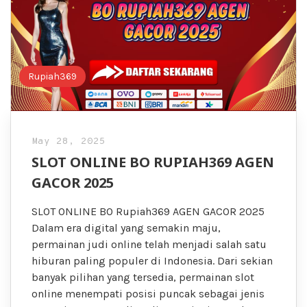
Rupiah369
May 28, 2025
SLOT ONLINE BO RUPIAH369 AGEN
GACOR 2025
SLOT ONLINE BO Rupiah369 AGEN GACOR 2025
Dalam era digital yang semakin maju,
permainan judi online telah menjadi salah satu
hiburan paling populer di Indonesia. Dari sekian
banyak pilihan yang tersedia, permainan slot
online menempati posisi puncak sebagai jenis