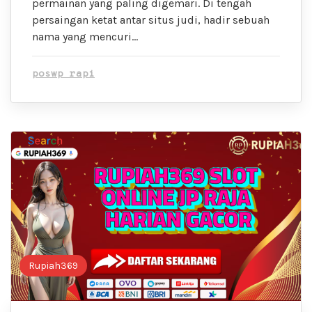
permainan yang paling digemari. Di tengah
persaingan ketat antar situs judi, hadir sebuah
nama yang mencuri…
poswp rapi
Rupiah369