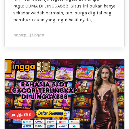
ragu: CUMA DI JINGGA888. Situs ini bukan hanya
sekadar wadah bermain, tapi surga digital bagi
pemburu cuan yang ingin hasil nyata,…
poswp jingga
jingga888