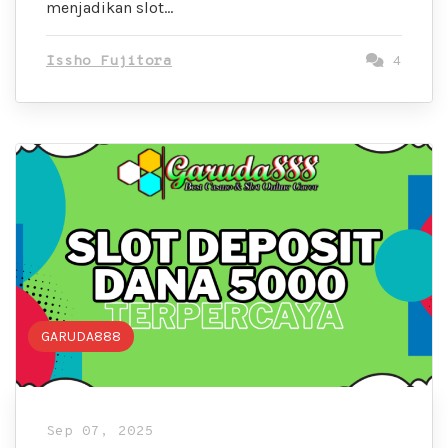
menjadikan slot…
Issho Fujitora
4
GARUDA888
Sep 07, 2025