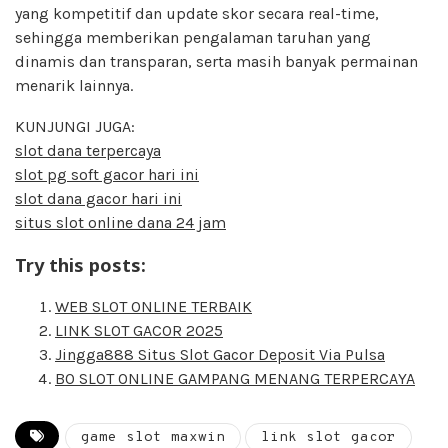
yang kompetitif dan update skor secara real-time,
sehingga memberikan pengalaman taruhan yang
dinamis dan transparan, serta masih banyak permainan
menarik lainnya.
KUNJUNGI JUGA:
slot dana terpercaya
slot pg soft gacor hari ini
slot dana gacor hari ini
situs slot online dana 24 jam
Try this posts:
WEB SLOT ONLINE TERBAIK
LINK SLOT GACOR 2025
Jingga888 Situs Slot Gacor Deposit Via Pulsa
BO SLOT ONLINE GAMPANG MENANG TERPERCAYA
game slot maxwin
link slot gacor