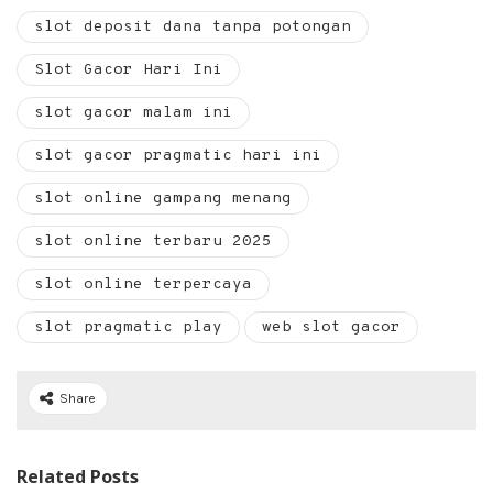
slot deposit dana tanpa potongan
Slot Gacor Hari Ini
slot gacor malam ini
slot gacor pragmatic hari ini
slot online gampang menang
slot online terbaru 2025
slot online terpercaya
slot pragmatic play
web slot gacor
Share
Related Posts