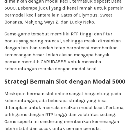
dimainkan dengan modal kecil, termasuk deposit Dana
5000. Beberapa judul yang dikenal ramah untuk pemain
bermodal kecil antara lain Gates of Olympus, Sweet
Bonanza, Mahjong Ways 2, dan Lucky Neko.
Game-game tersebut memiliki RTP tinggi dan fitur
bonus yang sering muncul, sehingga meski dimainkan
dengan taruhan rendah tetap berpotensi memberikan
kemenangan besar. Inilah alasan mengapa banyak
pemain memilih GARUDA888 untuk mencoba
keberuntungan mereka dengan modal kecil.
Strategi Bermain Slot dengan Modal 5000
Meskipun bermain slot online sangat bergantung pada
keberuntungan, ada beberapa strategi yang bisa
diterapkan untuk memaksimalkan modal kecil. Pertama,
pilih game dengan RTP tinggi dan volatilitas sedang.
Game seperti ini cenderung memberikan kemenangan
lebih stabil dan cocok untuk pemain pemula.