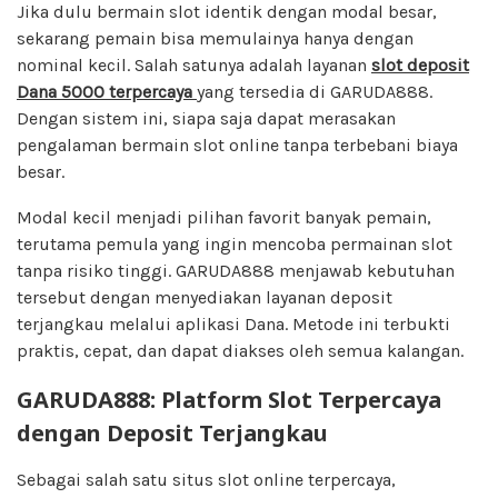
Jika dulu bermain slot identik dengan modal besar,
sekarang pemain bisa memulainya hanya dengan
nominal kecil. Salah satunya adalah layanan
slot deposit
Dana 5000 terpercaya
yang tersedia di GARUDA888.
Dengan sistem ini, siapa saja dapat merasakan
pengalaman bermain slot online tanpa terbebani biaya
besar.
Modal kecil menjadi pilihan favorit banyak pemain,
terutama pemula yang ingin mencoba permainan slot
tanpa risiko tinggi. GARUDA888 menjawab kebutuhan
tersebut dengan menyediakan layanan deposit
terjangkau melalui aplikasi Dana. Metode ini terbukti
praktis, cepat, dan dapat diakses oleh semua kalangan.
GARUDA888: Platform Slot Terpercaya
dengan Deposit Terjangkau
Sebagai salah satu situs slot online terpercaya,