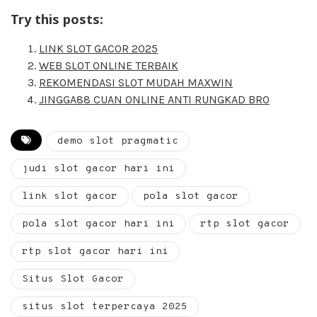
Try this posts:
LINK SLOT GACOR 2025
WEB SLOT ONLINE TERBAIK
REKOMENDASI SLOT MUDAH MAXWIN
JINGGA88 CUAN ONLINE ANTI RUNGKAD BRO
demo slot pragmatic
judi slot gacor hari ini
link slot gacor
pola slot gacor
pola slot gacor hari ini
rtp slot gacor
rtp slot gacor hari ini
Situs Slot Gacor
situs slot terpercaya 2025