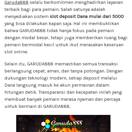
Garuda888
selalu berkomitmen menghadirkan layanan
terbaik bagi para pemain. Salah satunya adalah
menyediakan sistem
slot deposit Dana mulai dari 5000
yang bisa dilakukan kapan saja. Hal ini membuktikan
bahwa GARUDA888 tidak hanya fokus pada pemain
dengan modal besar, tetapi juga memberikan ruang bagi
pemain bermodal kecil untuk ikut merasakan keseruan
slot online.
Selain itu, GARUDA888 memastikan semua transaksi
berlangsung cepat, aman, dan tanpa potongan. Dengan
dukungan teknologi modern, setiap deposit melalui
Dana langsung masuk ke akun permainan dalam
hitungan detik. Transparansi dan kecepatan inilah yang
membuat banyak pemain merasa nyaman dan percaya
untuk bermain di GARUDA888.