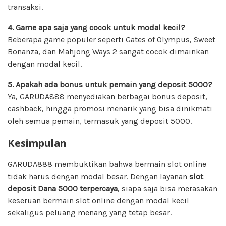
transaksi.
4. Game apa saja yang cocok untuk modal kecil?
Beberapa game populer seperti Gates of Olympus, Sweet
Bonanza, dan Mahjong Ways 2 sangat cocok dimainkan
dengan modal kecil.
5. Apakah ada bonus untuk pemain yang deposit 5000?
Ya, GARUDA888 menyediakan berbagai bonus deposit,
cashback, hingga promosi menarik yang bisa dinikmati
oleh semua pemain, termasuk yang deposit 5000.
Kesimpulan
GARUDA888 membuktikan bahwa bermain slot online
tidak harus dengan modal besar. Dengan layanan
slot
deposit Dana 5000 terpercaya
, siapa saja bisa merasakan
keseruan bermain slot online dengan modal kecil
sekaligus peluang menang yang tetap besar.