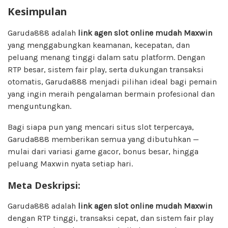
Kesimpulan
Garuda888 adalah
link agen slot online mudah Maxwin
yang menggabungkan keamanan, kecepatan, dan
peluang menang tinggi dalam satu platform. Dengan
RTP besar, sistem fair play, serta dukungan transaksi
otomatis, Garuda888 menjadi pilihan ideal bagi pemain
yang ingin meraih pengalaman bermain profesional dan
menguntungkan.
Bagi siapa pun yang mencari situs slot terpercaya,
Garuda888 memberikan semua yang dibutuhkan —
mulai dari variasi game gacor, bonus besar, hingga
peluang Maxwin nyata setiap hari.
Meta Deskripsi:
Garuda888 adalah
link agen slot online mudah Maxwin
dengan RTP tinggi, transaksi cepat, dan sistem fair play