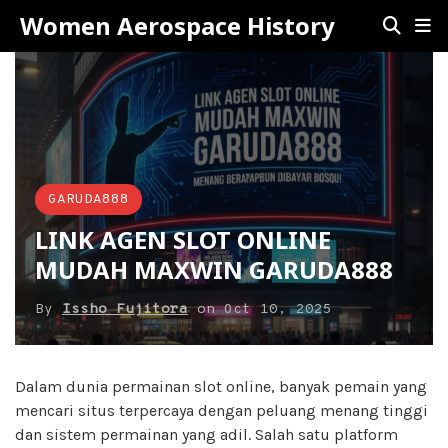
Women Aerospace History
GARUDA888
LINK AGEN SLOT ONLINE
MUDAH MAXWIN GARUDA888
By
Issho Fujitora
on
Oct 10, 2025
Dalam dunia permainan slot online, banyak pemain yang
mencari situs terpercaya dengan peluang menang tinggi
dan sistem permainan yang adil. Salah satu platform