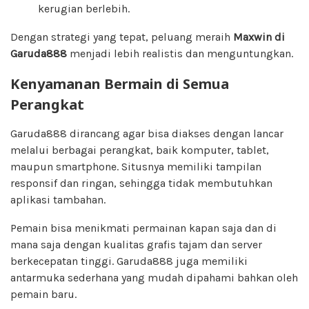
kerugian berlebih.
Dengan strategi yang tepat, peluang meraih
Maxwin di
Garuda888
menjadi lebih realistis dan menguntungkan.
Kenyamanan Bermain di Semua
Perangkat
Garuda888 dirancang agar bisa diakses dengan lancar
melalui berbagai perangkat, baik komputer, tablet,
maupun smartphone. Situsnya memiliki tampilan
responsif dan ringan, sehingga tidak membutuhkan
aplikasi tambahan.
Pemain bisa menikmati permainan kapan saja dan di
mana saja dengan kualitas grafis tajam dan server
berkecepatan tinggi. Garuda888 juga memiliki
antarmuka sederhana yang mudah dipahami bahkan oleh
pemain baru.