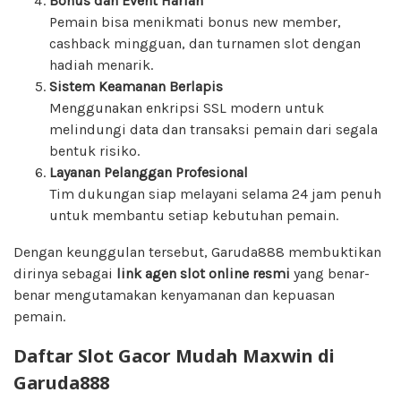
Bonus dan Event Harian
Pemain bisa menikmati bonus new member,
cashback mingguan, dan turnamen slot dengan
hadiah menarik.
Sistem Keamanan Berlapis
Menggunakan enkripsi SSL modern untuk
melindungi data dan transaksi pemain dari segala
bentuk risiko.
Layanan Pelanggan Profesional
Tim dukungan siap melayani selama 24 jam penuh
untuk membantu setiap kebutuhan pemain.
Dengan keunggulan tersebut, Garuda888 membuktikan
dirinya sebagai
link agen slot online resmi
yang benar-
benar mengutamakan kenyamanan dan kepuasan
pemain.
Daftar Slot Gacor Mudah Maxwin di
Garuda888