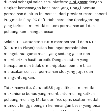
dikenal sebagai salah satu platform
slot gacor
dengan
tingkat kemenangan konsisten yang tinggi. Semua
permainan di situs ini berasal dari provider resmi seperti
Pragmatic Play, PG Soft, Habanero, dan Spadegaming—
yang terkenal memiliki sistem permainan adil dan
peluang kemenangan besar.
Selain itu, Garuda888 rutin memperbarui data RTP
(Return to Player) setiap hari agar pemain bisa
mengetahui game mana yang sedang gacor dan
memberikan hasil terbaik. Dengan sistem yang
transparan dan tidak dimanipulasi, pemain bisa
merasakan sensasi permainan slot yang jujur dan
menguntungkan.
Tidak hanya itu, Garuda888 juga dikenal memiliki
mekanisme bonus yang membantu meningkatkan
peluang menang. Mulai dari free spin, scatter mudah
muncul, hingga pengali kemenangan besar yang bisa