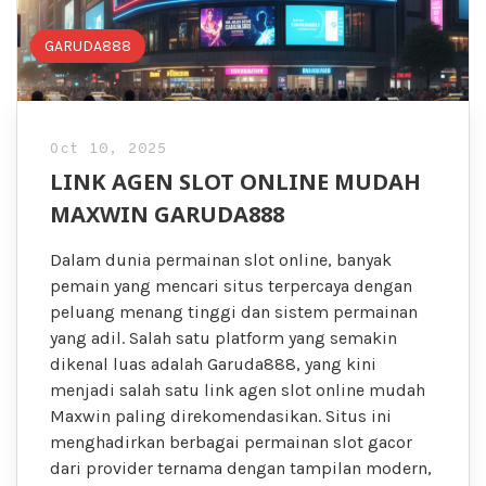
GARUDA888
Oct 10, 2025
LINK AGEN SLOT ONLINE MUDAH
MAXWIN GARUDA888
Dalam dunia permainan slot online, banyak
pemain yang mencari situs terpercaya dengan
peluang menang tinggi dan sistem permainan
yang adil. Salah satu platform yang semakin
dikenal luas adalah Garuda888, yang kini
menjadi salah satu link agen slot online mudah
Maxwin paling direkomendasikan. Situs ini
menghadirkan berbagai permainan slot gacor
dari provider ternama dengan tampilan modern,