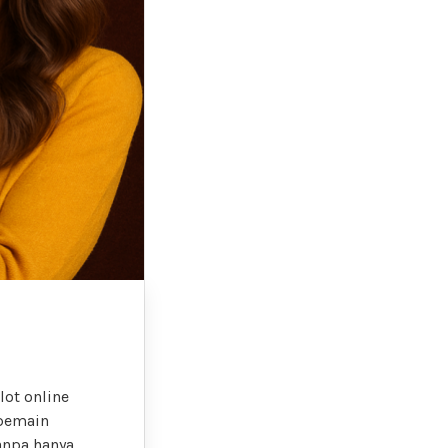
ot online
 pemain
anpa hanya