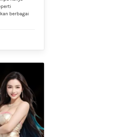
perti
akan berbagai