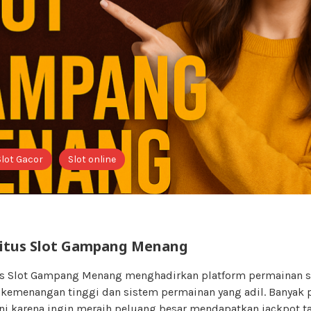
Slot Gacor
Slot online
Situs Slot Gampang Menang
s Slot Gampang Menang menghadirkan platform permainan sl
 kemenangan tinggi dan sistem permainan yang adil. Banyak
ini karena ingin meraih peluang besar mendapatkan jackpot t