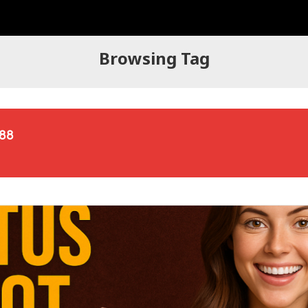
Browsing Tag
88