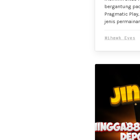
bergantung pad
Pragmatic Play
jenis permaina
Mihawk Eyes