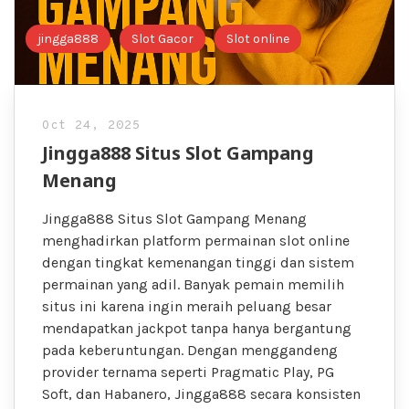
jingga888
Slot Gacor
Slot online
Oct 24, 2025
Jingga888 Situs Slot Gampang
Menang
Jingga888 Situs Slot Gampang Menang
menghadirkan platform permainan slot online
dengan tingkat kemenangan tinggi dan sistem
permainan yang adil. Banyak pemain memilih
situs ini karena ingin meraih peluang besar
mendapatkan jackpot tanpa hanya bergantung
pada keberuntungan. Dengan menggandeng
provider ternama seperti Pragmatic Play, PG
Soft, dan Habanero, Jingga888 secara konsisten