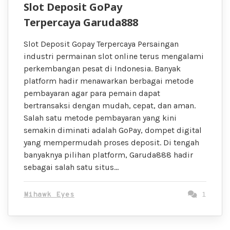
Slot Deposit GoPay
Terpercaya Garuda888
Slot Deposit Gopay Terpercaya Persaingan
industri permainan slot online terus mengalami
perkembangan pesat di Indonesia. Banyak
platform hadir menawarkan berbagai metode
pembayaran agar para pemain dapat
bertransaksi dengan mudah, cepat, dan aman.
Salah satu metode pembayaran yang kini
semakin diminati adalah GoPay, dompet digital
yang mempermudah proses deposit. Di tengah
banyaknya pilihan platform, Garuda888 hadir
sebagai salah satu situs…
Mihawk Eyes
1