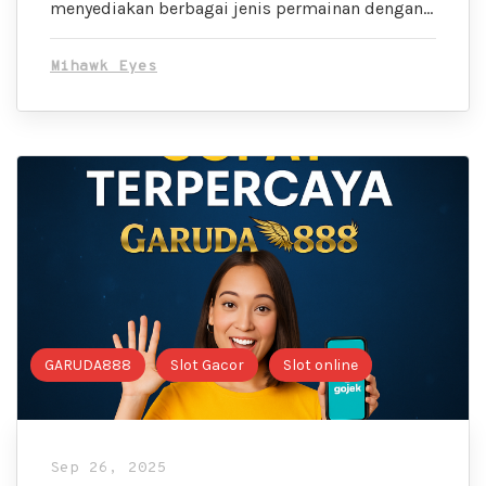
menyediakan berbagai jenis permainan dengan…
Mihawk Eyes
GARUDA888
Slot Gacor
Slot online
Sep 26, 2025