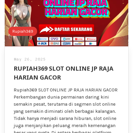
Rupiah369
May 26, 2025
RUPIAH369 SLOT ONLINE JP RAJA
HARIAN GACOR
Rupiah369 SLOT ONLINE JP RAJA HARIAN GACOR
Perkembangan dunia permainan daring kini
semakin pesat, terutama di segmen slot online
yang semakin diminati oleh berbagai kalangan.
Tidak hanya menjadi sarana hiburan, slot online
juga menjanjikan peluang meraih kemenangan
besar yang nyata. Di antara berbagai platform