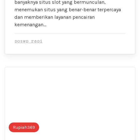
banyaknya situs slot yang bermunculan,
menemukan situs yang benar-benar terpercaya
dan memberikan layanan pencairan
kemenangan…
poswp rapi
Rupiah369