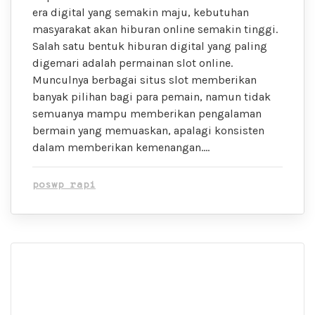
era digital yang semakin maju, kebutuhan
masyarakat akan hiburan online semakin tinggi.
Salah satu bentuk hiburan digital yang paling
digemari adalah permainan slot online.
Munculnya berbagai situs slot memberikan
banyak pilihan bagi para pemain, namun tidak
semuanya mampu memberikan pengalaman
bermain yang memuaskan, apalagi konsisten
dalam memberikan kemenangan….
poswp rapi