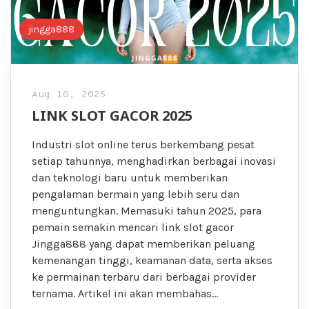
jingga888
Aug 10, 2025
LINK SLOT GACOR 2025
Industri slot online terus berkembang pesat
setiap tahunnya, menghadirkan berbagai inovasi
dan teknologi baru untuk memberikan
pengalaman bermain yang lebih seru dan
menguntungkan. Memasuki tahun 2025, para
pemain semakin mencari link slot gacor
Jingga888 yang dapat memberikan peluang
kemenangan tinggi, keamanan data, serta akses
ke permainan terbaru dari berbagai provider
ternama. Artikel ini akan membahas…