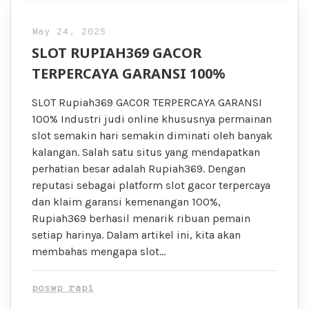
May 24, 2025
SLOT RUPIAH369 GACOR
TERPERCAYA GARANSI 100%
SLOT Rupiah369 GACOR TERPERCAYA GARANSI
100% Industri judi online khususnya permainan
slot semakin hari semakin diminati oleh banyak
kalangan. Salah satu situs yang mendapatkan
perhatian besar adalah Rupiah369. Dengan
reputasi sebagai platform slot gacor terpercaya
dan klaim garansi kemenangan 100%,
Rupiah369 berhasil menarik ribuan pemain
setiap harinya. Dalam artikel ini, kita akan
membahas mengapa slot…
poswp rapi