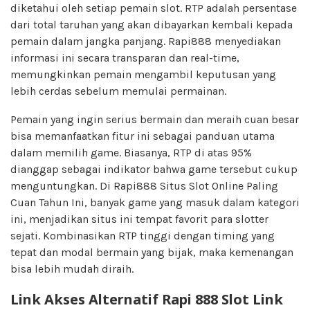
diketahui oleh setiap pemain slot. RTP adalah persentase
dari total taruhan yang akan dibayarkan kembali kepada
pemain dalam jangka panjang. Rapi888 menyediakan
informasi ini secara transparan dan real-time,
memungkinkan pemain mengambil keputusan yang
lebih cerdas sebelum memulai permainan.
Pemain yang ingin serius bermain dan meraih cuan besar
bisa memanfaatkan fitur ini sebagai panduan utama
dalam memilih game. Biasanya, RTP di atas 95%
dianggap sebagai indikator bahwa game tersebut cukup
menguntungkan. Di Rapi888 Situs Slot Online Paling
Cuan Tahun Ini, banyak game yang masuk dalam kategori
ini, menjadikan situs ini tempat favorit para slotter
sejati. Kombinasikan RTP tinggi dengan timing yang
tepat dan modal bermain yang bijak, maka kemenangan
bisa lebih mudah diraih.
Link Akses Alternatif Rapi 888 Slot Link