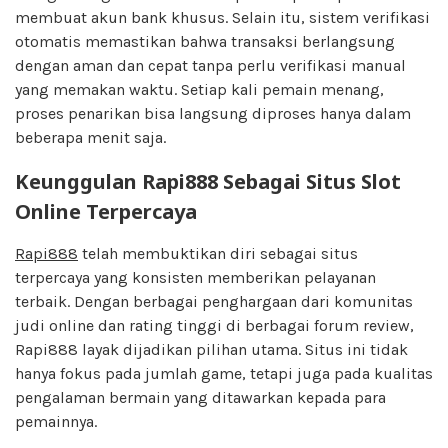
membuat akun bank khusus. Selain itu, sistem verifikasi
otomatis memastikan bahwa transaksi berlangsung
dengan aman dan cepat tanpa perlu verifikasi manual
yang memakan waktu. Setiap kali pemain menang,
proses penarikan bisa langsung diproses hanya dalam
beberapa menit saja.
Keunggulan Rapi888 Sebagai Situs Slot
Online Terpercaya
Rapi888
telah membuktikan diri sebagai situs
terpercaya yang konsisten memberikan pelayanan
terbaik. Dengan berbagai penghargaan dari komunitas
judi online dan rating tinggi di berbagai forum review,
Rapi888 layak dijadikan pilihan utama. Situs ini tidak
hanya fokus pada jumlah game, tetapi juga pada kualitas
pengalaman bermain yang ditawarkan kepada para
pemainnya.