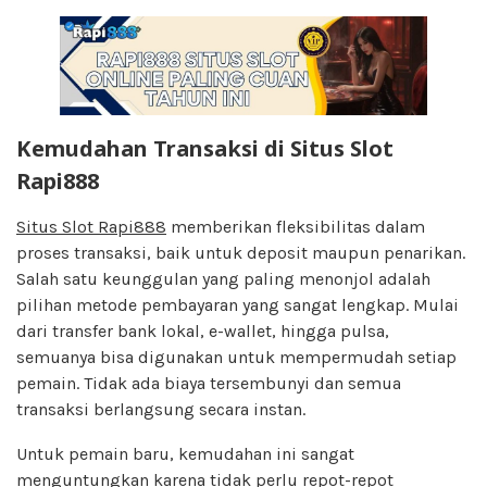
Kemudahan Transaksi di Situs Slot
Rapi888
Situs Slot Rapi888
memberikan fleksibilitas dalam
proses transaksi, baik untuk deposit maupun penarikan.
Salah satu keunggulan yang paling menonjol adalah
pilihan metode pembayaran yang sangat lengkap. Mulai
dari transfer bank lokal, e-wallet, hingga pulsa,
semuanya bisa digunakan untuk mempermudah setiap
pemain. Tidak ada biaya tersembunyi dan semua
transaksi berlangsung secara instan.
Untuk pemain baru, kemudahan ini sangat
menguntungkan karena tidak perlu repot-repot