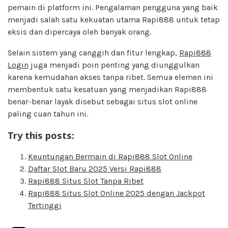
pemain di platform ini. Pengalaman pengguna yang baik
menjadi salah satu kekuatan utama Rapi888 untuk tetap
eksis dan dipercaya oleh banyak orang.
Selain sistem yang canggih dan fitur lengkap,
Rapi888
Login
juga menjadi poin penting yang diunggulkan
karena kemudahan akses tanpa ribet. Semua elemen ini
membentuk satu kesatuan yang menjadikan Rapi888
benar-benar layak disebut sebagai situs slot online
paling cuan tahun ini.
Try this posts:
Keuntungan Bermain di Rapi888 Slot Online
Daftar Slot Baru 2025 Versi Rapi888
Rapi888 Situs Slot Tanpa Ribet
Rapi888 Situs Slot Online 2025 dengan Jackpot
Tertinggi