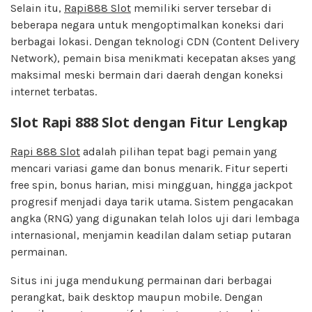
Selain itu,
Rapi888 Slot
memiliki server tersebar di
beberapa negara untuk mengoptimalkan koneksi dari
berbagai lokasi. Dengan teknologi CDN (Content Delivery
Network), pemain bisa menikmati kecepatan akses yang
maksimal meski bermain dari daerah dengan koneksi
internet terbatas.
Slot Rapi 888 Slot dengan Fitur Lengkap
Rapi 888 Slot
adalah pilihan tepat bagi pemain yang
mencari variasi game dan bonus menarik. Fitur seperti
free spin, bonus harian, misi mingguan, hingga jackpot
progresif menjadi daya tarik utama. Sistem pengacakan
angka (RNG) yang digunakan telah lolos uji dari lembaga
internasional, menjamin keadilan dalam setiap putaran
permainan.
Situs ini juga mendukung permainan dari berbagai
perangkat, baik desktop maupun mobile. Dengan