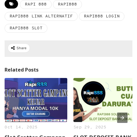
RAPI 888
RAPI888
RAPI888 LINK ALTERNATIF
RAPI888 LOGIN
RAPI888 SLOT
Share
Related Posts
Oct 14, 2025
Sep 29, 2025