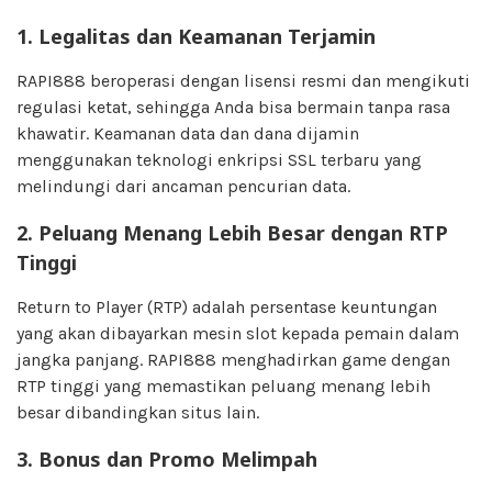
1. Legalitas dan Keamanan Terjamin
RAPI888 beroperasi dengan lisensi resmi dan mengikuti
regulasi ketat, sehingga Anda bisa bermain tanpa rasa
khawatir. Keamanan data dan dana dijamin
menggunakan teknologi enkripsi SSL terbaru yang
melindungi dari ancaman pencurian data.
2. Peluang Menang Lebih Besar dengan RTP
Tinggi
Return to Player (RTP) adalah persentase keuntungan
yang akan dibayarkan mesin slot kepada pemain dalam
jangka panjang. RAPI888 menghadirkan game dengan
RTP tinggi yang memastikan peluang menang lebih
besar dibandingkan situs lain.
3. Bonus dan Promo Melimpah