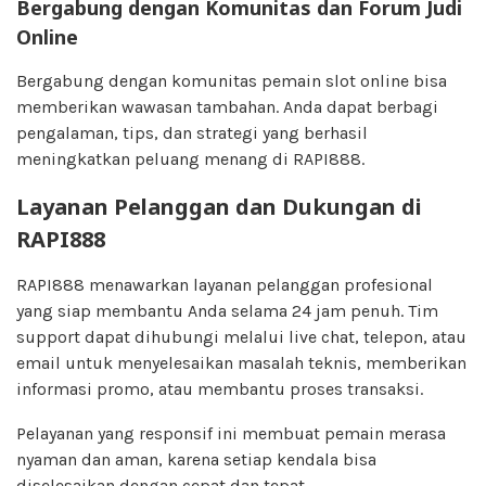
Bergabung dengan Komunitas dan Forum Judi
Online
Bergabung dengan komunitas pemain slot online bisa
memberikan wawasan tambahan. Anda dapat berbagi
pengalaman, tips, dan strategi yang berhasil
meningkatkan peluang menang di RAPI888.
Layanan Pelanggan dan Dukungan di
RAPI888
RAPI888 menawarkan layanan pelanggan profesional
yang siap membantu Anda selama 24 jam penuh. Tim
support dapat dihubungi melalui live chat, telepon, atau
email untuk menyelesaikan masalah teknis, memberikan
informasi promo, atau membantu proses transaksi.
Pelayanan yang responsif ini membuat pemain merasa
nyaman dan aman, karena setiap kendala bisa
diselesaikan dengan cepat dan tepat.