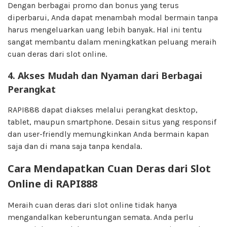
Dengan berbagai promo dan bonus yang terus
diperbarui, Anda dapat menambah modal bermain tanpa
harus mengeluarkan uang lebih banyak. Hal ini tentu
sangat membantu dalam meningkatkan peluang meraih
cuan deras dari slot online.
4. Akses Mudah dan Nyaman dari Berbagai
Perangkat
RAPI888 dapat diakses melalui perangkat desktop,
tablet, maupun smartphone. Desain situs yang responsif
dan user-friendly memungkinkan Anda bermain kapan
saja dan di mana saja tanpa kendala.
Cara Mendapatkan Cuan Deras dari Slot
Online di RAPI888
Meraih cuan deras dari slot online tidak hanya
mengandalkan keberuntungan semata. Anda perlu