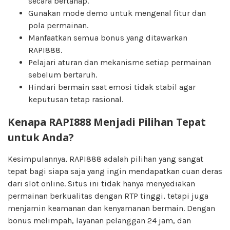
secara bertahap.
Gunakan mode demo untuk mengenal fitur dan
pola permainan.
Manfaatkan semua bonus yang ditawarkan
RAPI888.
Pelajari aturan dan mekanisme setiap permainan
sebelum bertaruh.
Hindari bermain saat emosi tidak stabil agar
keputusan tetap rasional.
Kenapa RAPI888 Menjadi Pilihan Tepat
untuk Anda?
Kesimpulannya, RAPI888 adalah pilihan yang sangat
tepat bagi siapa saja yang ingin mendapatkan cuan deras
dari slot online. Situs ini tidak hanya menyediakan
permainan berkualitas dengan RTP tinggi, tetapi juga
menjamin keamanan dan kenyamanan bermain. Dengan
bonus melimpah, layanan pelanggan 24 jam, dan