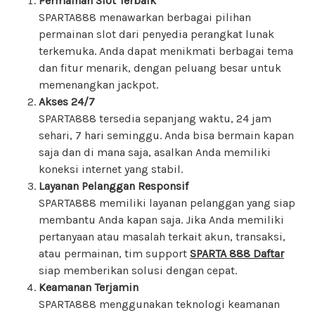
Permainan Slot Terbaik
SPARTA888 menawarkan berbagai pilihan
permainan slot dari penyedia perangkat lunak
terkemuka. Anda dapat menikmati berbagai tema
dan fitur menarik, dengan peluang besar untuk
memenangkan jackpot.
Akses 24/7
SPARTA888 tersedia sepanjang waktu, 24 jam
sehari, 7 hari seminggu. Anda bisa bermain kapan
saja dan di mana saja, asalkan Anda memiliki
koneksi internet yang stabil.
Layanan Pelanggan Responsif
SPARTA888 memiliki layanan pelanggan yang siap
membantu Anda kapan saja. Jika Anda memiliki
pertanyaan atau masalah terkait akun, transaksi,
atau permainan, tim support
SPARTA 888 Daftar
siap memberikan solusi dengan cepat.
Keamanan Terjamin
SPARTA888 menggunakan teknologi keamanan