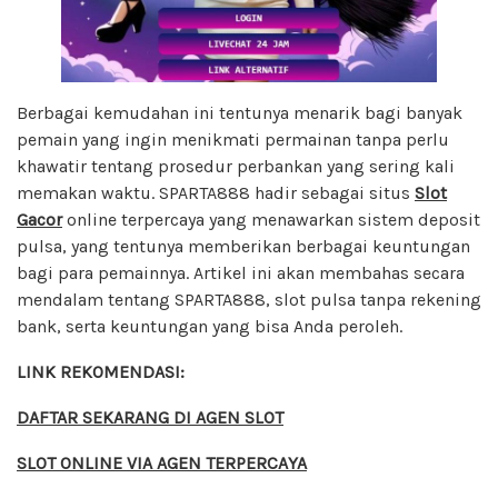
Berbagai kemudahan ini tentunya menarik bagi banyak
pemain yang ingin menikmati permainan tanpa perlu
khawatir tentang prosedur perbankan yang sering kali
memakan waktu. SPARTA888 hadir sebagai situs
Slot
Gacor
online terpercaya yang menawarkan sistem deposit
pulsa, yang tentunya memberikan berbagai keuntungan
bagi para pemainnya. Artikel ini akan membahas secara
mendalam tentang SPARTA888, slot pulsa tanpa rekening
bank, serta keuntungan yang bisa Anda peroleh.
LINK REKOMENDASI:
DAFTAR SEKARANG DI AGEN SLOT
SLOT ONLINE VIA AGEN TERPERCAYA