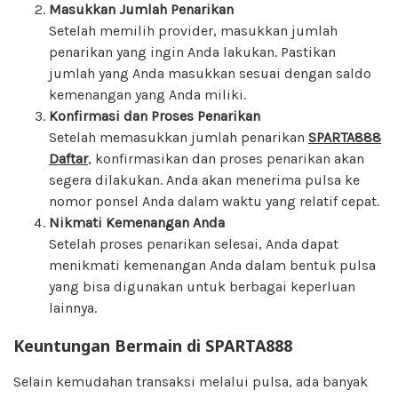
Masukkan Jumlah Penarikan
Setelah memilih provider, masukkan jumlah
penarikan yang ingin Anda lakukan. Pastikan
jumlah yang Anda masukkan sesuai dengan saldo
kemenangan yang Anda miliki.
Konfirmasi dan Proses Penarikan
Setelah memasukkan jumlah penarikan
SPARTA888
Daftar
, konfirmasikan dan proses penarikan akan
segera dilakukan. Anda akan menerima pulsa ke
nomor ponsel Anda dalam waktu yang relatif cepat.
Nikmati Kemenangan Anda
Setelah proses penarikan selesai, Anda dapat
menikmati kemenangan Anda dalam bentuk pulsa
yang bisa digunakan untuk berbagai keperluan
lainnya.
Keuntungan Bermain di SPARTA888
Selain kemudahan transaksi melalui pulsa, ada banyak