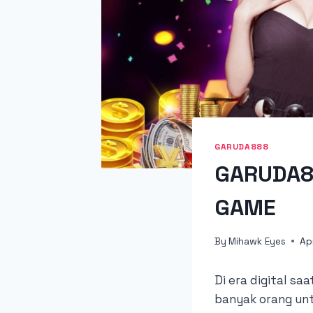
GARUDA888
GARUDA88
GAME
By
Mihawk Eyes
Ap
Di era digital sa
banyak orang unt