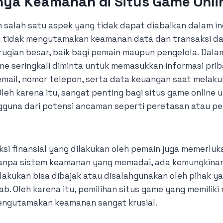
gnya Keamanan di Situs Game Onli
salah satu aspek yang tidak dapat diabaikan dalam i
ng tidak mengutamakan keamanan data dan transaksi d
gian besar, baik bagi pemain maupun pengelola. Dalam 
ne seringkali diminta untuk memasukkan informasi prib
email, nomor telepon, serta data keuangan saat melak
leh karena itu, sangat penting bagi situs game online 
gguna dari potensi ancaman seperti peretasan atau pe
aksi finansial yang dilakukan oleh pemain juga memerlu
Tanpa sistem keamanan yang memadai, ada kemungkina
ilakukan bisa dibajak atau disalahgunakan oleh pihak y
. Oleh karena itu, pemilihan situs game yang memiliki 
engutamakan keamanan sangat krusial.