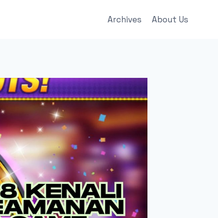
Archives
About Us