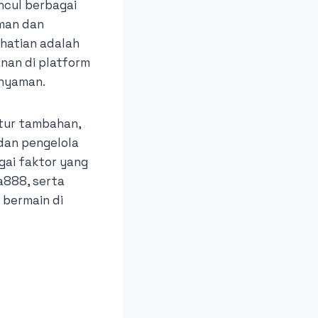
ncul berbagai
aman dan
hatian adalah
nan di platform
 nyaman.
tur tambahan,
 dan pengelola
gai faktor yang
a888, serta
bermain di