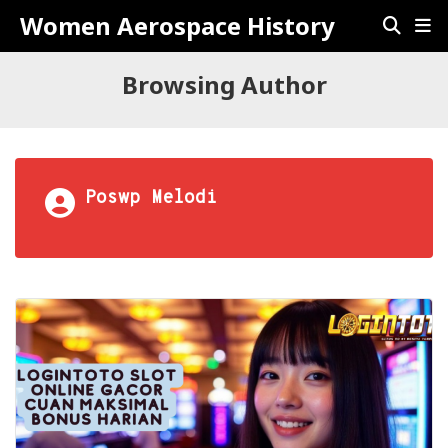
Women Aerospace History
Browsing Author
Poswp Melodi