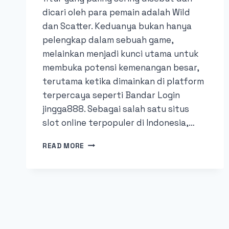
dicari oleh para pemain adalah Wild
dan Scatter. Keduanya bukan hanya
pelengkap dalam sebuah game,
melainkan menjadi kunci utama untuk
membuka potensi kemenangan besar,
terutama ketika dimainkan di platform
terpercaya seperti Bandar Login
jingga888. Sebagai salah satu situs
slot online terpopuler di Indonesia,…
FITUR
READ MORE
WILD
DAN
SCATTER
YANG
PALING
MENGUNTUNGKAN