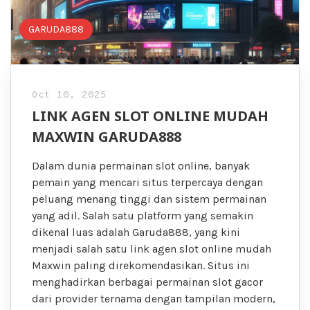
GARUDA888
Oct 10, 2025
LINK AGEN SLOT ONLINE MUDAH
MAXWIN GARUDA888
Dalam dunia permainan slot online, banyak
pemain yang mencari situs terpercaya dengan
peluang menang tinggi dan sistem permainan
yang adil. Salah satu platform yang semakin
dikenal luas adalah Garuda888, yang kini
menjadi salah satu link agen slot online mudah
Maxwin paling direkomendasikan. Situs ini
menghadirkan berbagai permainan slot gacor
dari provider ternama dengan tampilan modern,