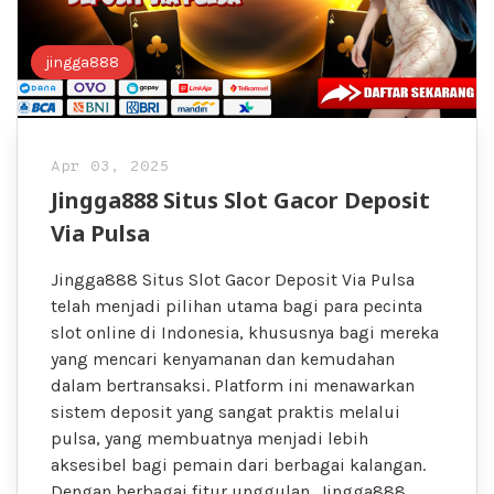
jingga888
Apr 03, 2025
Jingga888 Situs Slot Gacor Deposit
Via Pulsa
Jingga888 Situs Slot Gacor Deposit Via Pulsa
telah menjadi pilihan utama bagi para pecinta
slot online di Indonesia, khususnya bagi mereka
yang mencari kenyamanan dan kemudahan
dalam bertransaksi. Platform ini menawarkan
sistem deposit yang sangat praktis melalui
pulsa, yang membuatnya menjadi lebih
aksesibel bagi pemain dari berbagai kalangan.
Dengan berbagai fitur unggulan, Jingga888