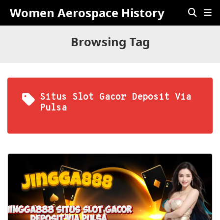
Women Aerospace History
Browsing Tag
Situs Slot Gacor Deposit Via
Pulsa