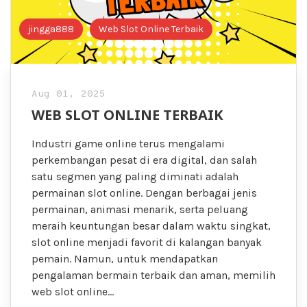
jingga888
Web Slot Online Terbaik
Aug 01, 2025
WEB SLOT ONLINE TERBAIK
Industri game online terus mengalami
perkembangan pesat di era digital, dan salah
satu segmen yang paling diminati adalah
permainan slot online. Dengan berbagai jenis
permainan, animasi menarik, serta peluang
meraih keuntungan besar dalam waktu singkat,
slot online menjadi favorit di kalangan banyak
pemain. Namun, untuk mendapatkan
pengalaman bermain terbaik dan aman, memilih
web slot online…