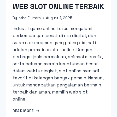
WEB SLOT ONLINE TERBAIK
By
Issho Fujitora
August 1, 2025
Industri game online terus mengalami
perkembangan pesat di era digital, dan
salah satu segmen yang paling diminati
adalah permainan slot online. Dengan
berbagai jenis permainan, animasi menarik,
serta peluang meraih keuntungan besar
dalam waktu singkat, slot online menjadi
favorit di kalangan banyak pemain. Namun,
untuk mendapatkan pengalaman bermain
terbaik dan aman, memilih web slot
online…
WEB
READ MORE
SLOT