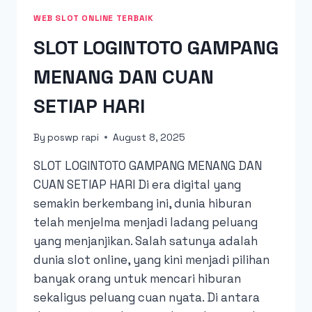
WEB SLOT ONLINE TERBAIK
SLOT LOGINTOTO GAMPANG
MENANG DAN CUAN
SETIAP HARI
By
poswp rapi
August 8, 2025
SLOT LOGINTOTO GAMPANG MENANG DAN
CUAN SETIAP HARI Di era digital yang
semakin berkembang ini, dunia hiburan
telah menjelma menjadi ladang peluang
yang menjanjikan. Salah satunya adalah
dunia slot online, yang kini menjadi pilihan
banyak orang untuk mencari hiburan
sekaligus peluang cuan nyata. Di antara