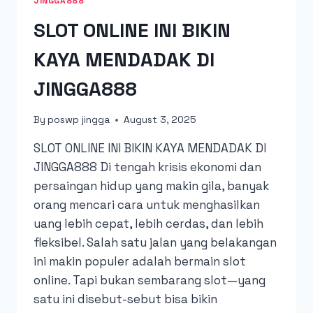
JINGGA888
SLOT ONLINE INI BIKIN
KAYA MENDADAK DI
JINGGA888
By
poswp jingga
August 3, 2025
SLOT ONLINE INI BIKIN KAYA MENDADAK DI
JINGGA888 Di tengah krisis ekonomi dan
persaingan hidup yang makin gila, banyak
orang mencari cara untuk menghasilkan
uang lebih cepat, lebih cerdas, dan lebih
fleksibel. Salah satu jalan yang belakangan
ini makin populer adalah bermain slot
online. Tapi bukan sembarang slot—yang
satu ini disebut-sebut bisa bikin