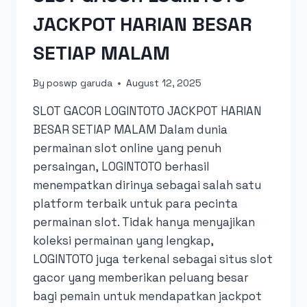
JACKPOT HARIAN BESAR
SETIAP MALAM
By
poswp garuda
August 12, 2025
SLOT GACOR LOGINTOTO JACKPOT HARIAN
BESAR SETIAP MALAM Dalam dunia
permainan slot online yang penuh
persaingan, LOGINTOTO berhasil
menempatkan dirinya sebagai salah satu
platform terbaik untuk para pecinta
permainan slot. Tidak hanya menyajikan
koleksi permainan yang lengkap,
LOGINTOTO juga terkenal sebagai situs slot
gacor yang memberikan peluang besar
bagi pemain untuk mendapatkan jackpot