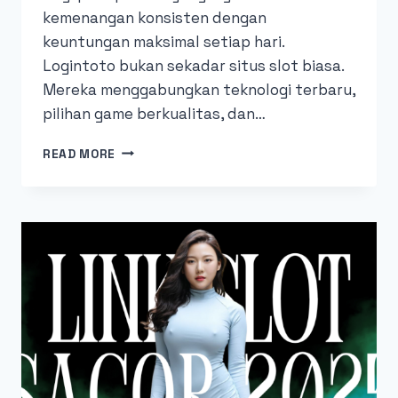
kemenangan konsisten dengan
keuntungan maksimal setiap hari.
Logintoto bukan sekadar situs slot biasa.
Mereka menggabungkan teknologi terbaru,
pilihan game berkualitas, dan…
LOGINTOTO
READ MORE
SLOT
ONLINE
GACOR
CUAN
MAKSIMAL
BONUS
HARIAN