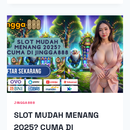
ONLINE
TERBAIK
JINGGA888
SLOT MUDAH MENANG
2025? CUMA DI