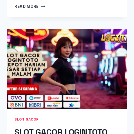
SITUS
READ MORE
SLOT
GACOR
THAILAND
GARUDA888
SLOT GACOR
SLOT GACOR LOGINTOTO