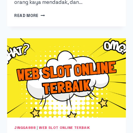
orang kaya mendadak, dan…
SLOT
READ MORE
ONLINE
INI
BIKIN
KAYA
MENDADAK
DI
JINGGA888
JINGGA888
|
WEB SLOT ONLINE TERBAIK